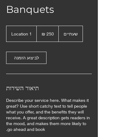
Banquets
250
שקלים
שעתיים
ש
Location 1
חדשים
ע
ת
י
י
לביצוע הזמנה
ם
תיאור השירות
Describe your service here. What makes it
great? Use short catchy text to tell people
what you offer, and the benefits they will
receive. A great description gets readers in
the mood, and makes them more likely to
go ahead and book.