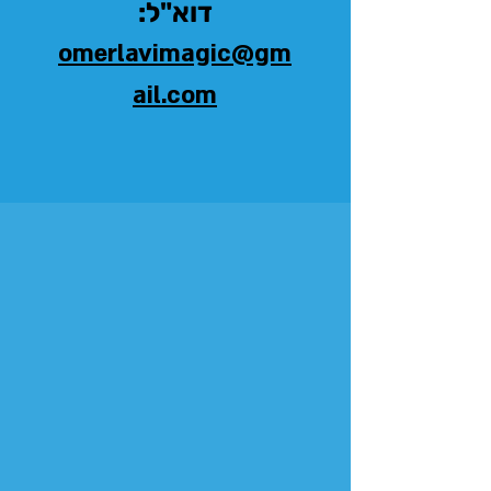
דוא"ל:
omerlavimagic@gm
ail.com