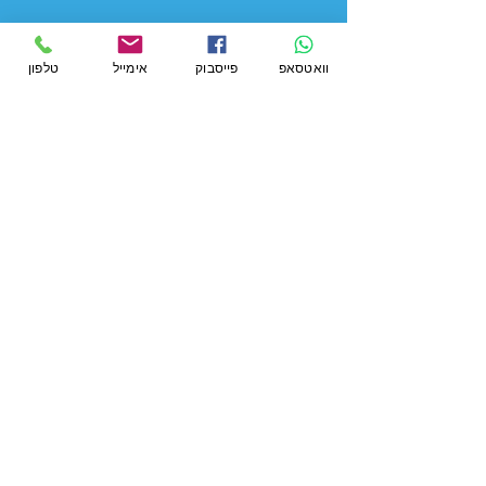
וואטסאפ
פייסבוק
אימייל
טלפון
עדיין לא עוקבים אחרי??
זה הזמן לעשות עוקב