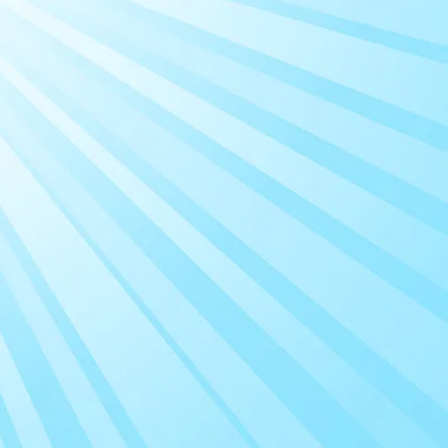
לקוחות
ממל
יצים