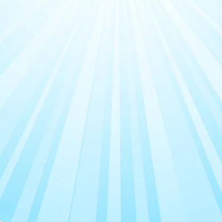
חנות
הקסמ
ים