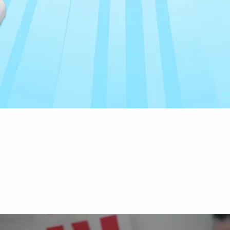
סרטונים
ת המופע של
לביא