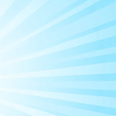
הקוסם ש
המופע של
עומר לביא