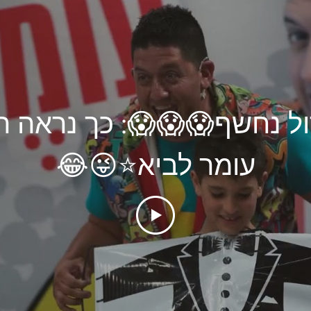
ול נחשף😱😱😱: כך נראה ה
עומר לביא⭐️😜😂